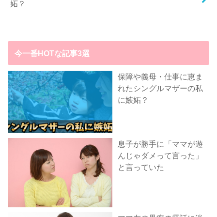
妬？
今一番HOTな記事3選
保障や義母・仕事に恵ま
れたシングルマザーの私
に嫉妬？
息子が勝手に「ママが遊
んじゃダメって言った」
と言っていた