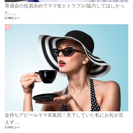
育成会の役員決めでママ友とトラブル!協力してほしかっ
た…。
5,788ビュー
金持ちアピールママ友集団！見下していた私にお礼が言
えず…
5,703ビュー