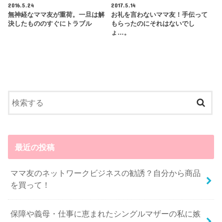
2016.5.24
2017.5.14
無神経なママ友が重荷。一旦は解
お礼を言わないママ友！手伝って
決したもののすぐにトラブル
もらったのにそれはないでし
ょ…。
最近の投稿
ママ友のネットワークビジネスの勧誘？自分から商品
を買って！
保障や義母・仕事に恵まれたシングルマザーの私に嫉