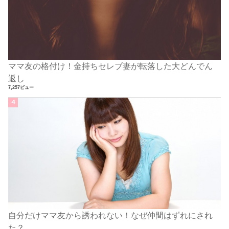
ママ友の格付け！金持ちセレブ妻が転落した大どんでん
返し
7,257ビュー
自分だけママ友から誘われない！なぜ仲間はずれにされ
た？