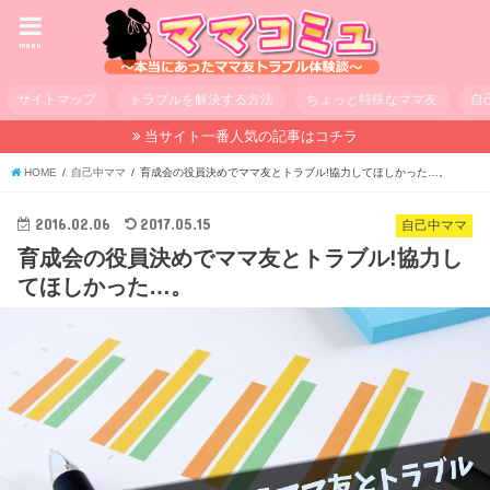
menu
サイトマップ
トラブルを解決する方法
ちょっと特殊なママ友
自
当サイト一番人気の記事はコチラ
HOME
自己中ママ
育成会の役員決めでママ友とトラブル!協力してほしかった…。
2016.02.06
2017.05.15
自己中ママ
育成会の役員決めでママ友とトラブル!協力し
てほしかった…。