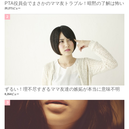
PTA役員会でまさかのママ友トラブル！暗黙の了解は怖い
20,271ビュー
ずるい！理不尽すぎるママ友達の嫉妬が本当に意味不明
8,264ビュー