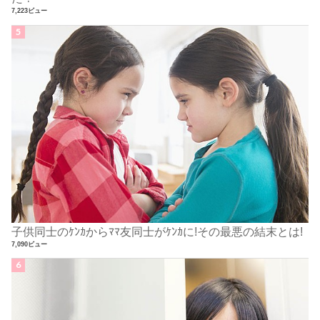
7,223ビュー
子供同士のｹﾝｶからﾏﾏ友同士がｹﾝｶに!その最悪の結末とは!
7,090ビュー