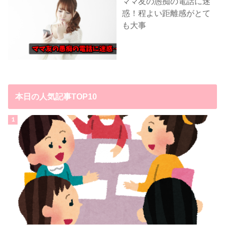
ママ友の愚痴の電話に迷
惑！程よい距離感がとて
も大事
本日の人気記事TOP10