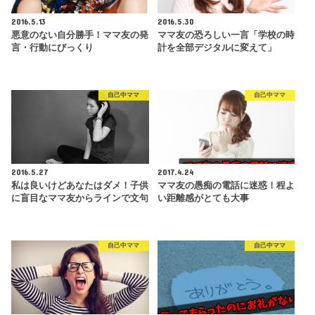
2016.5.13
2016.5.30
悪意のない自分勝手！ママ友の発
ママ友の恐ろしい一言「学校の時
言・行動にびっくり
計を全部デジタルに変えて」
自己中ママ
自己中ママ
2016.5.27
2017.4.24
私は良いけどあなたはダメ！子供
ママ友の愚痴の電話に迷惑！程よ
に盲目なママ友からラインで文句
い距離感がとても大事
自己中ママ
自己中ママ