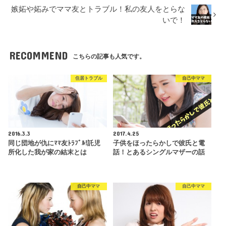
嫉妬や妬みでママ友とトラブル！私の友人をとらな
いで！
RECOMMEND
こちらの記事も人気です。
住居トラブル
自己中ママ
2016.3.3
2017.4.25
同じ団地が仇にﾏﾏ友ﾄﾗﾌﾞﾙ!託児
子供をほったらかしで彼氏と電
所化した我が家の結末とは
話！とあるシングルマザーの話
自己中ママ
自己中ママ