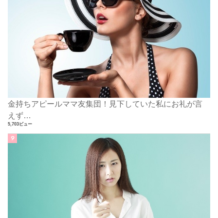
金持ちアピールママ友集団！見下していた私にお礼が言
えず…
5,703ビュー