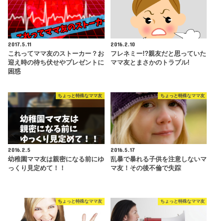
2017.5.11
2016.2.10
これってママ友のストーカー？お
フレネミー!?親友だと思っていた
迎え時の待ち伏せやプレゼントに
ママ友とまさかのトラブル!
困惑
ちょっと特殊なママ友
ちょっと特殊なママ友
2016.2.5
2016.5.17
幼稚園ママ友は親密になる前にゆ
乱暴で暴れる子供を注意しないマ
っくり見定めて！！
マ友！その後不倫で失踪
ちょっと特殊なママ友
ちょっと特殊なママ友