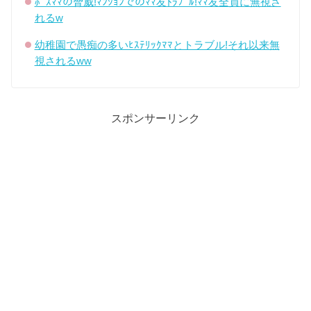
ﾎﾞｽﾏﾏの脅威!ﾏﾝｼｮﾝでのﾏﾏ友ﾄﾗﾌﾞﾙ!ﾏﾏ友全員に無視さ
れるw
幼稚園で愚痴の多いﾋｽﾃﾘｯｸﾏﾏとトラブル!それ以来無
視されるww
スポンサーリンク