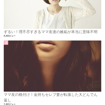
ずるい！理不尽すぎるママ友達の嫉妬が本当に意味不明
8,264ビュー
ママ友の格付け！金持ちセレブ妻が転落した大どんでん
返し
7,257ビュー