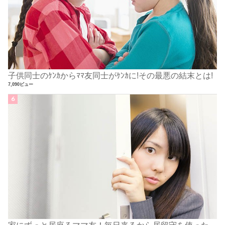
子供同士のｹﾝｶからﾏﾏ友同士がｹﾝｶに!その最悪の結末とは!
7,090ビュー
家にずっと居座るママ友！毎日来るから居留守を使った