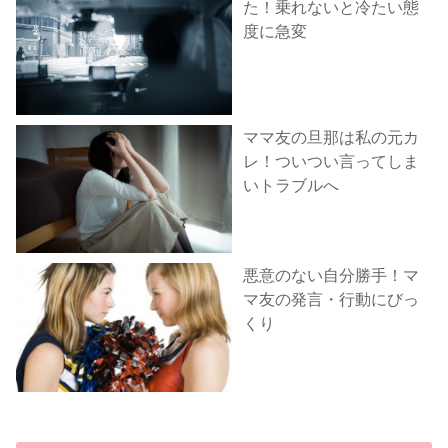
た！乗れないと冷たい態
度に急変
ママ友の旦那は私の元カ
レ！ついつい言ってしま
いトラブルへ
悪意のない自分勝手！マ
マ友の発言・行動にびっ
くり