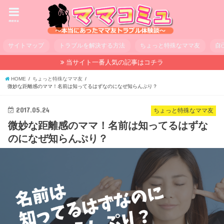
menu
サイトマップ
トラブルを解決する方法
ちょっと特殊なママ友
自
当サイト一番人気の記事はコチラ
HOME
ちょっと特殊なママ友
微妙な距離感のママ！名前は知ってるはずなのになぜ知らんぷり？
2017.05.24
ちょっと特殊なママ友
微妙な距離感のママ！名前は知ってるはずな
のになぜ知らんぷり？