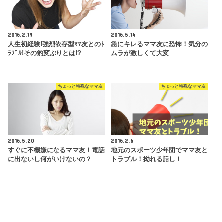
2016.2.19
2016.5.14
人生初経験!強烈依存型ﾏﾏ友とのﾄ
急にキレるママ友に恐怖！気分の
ﾗﾌﾞﾙ!その豹変ぶりとは!?
ムラが激しくて大変
ちょっと特殊なママ友
ちょっと特殊なママ友
2016.5.20
2016.2.6
すぐに不機嫌になるママ友！電話
地元のスポーツ少年団でママ友と
に出ないし何がいけないの？
トラブル！拗れる話し！