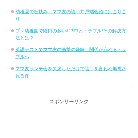
幼稚園で板挟み！ママ友の陰口井戸端会議にはこりご
り
プレ幼稚園で陰口の多いﾎﾞｽﾏﾏとトラブル!その解決方
法とは？
英語テストでママ友の衝撃の嫌味！関係が崩れるトラ
ブルへ
ママ友ランチ会を欠席しただけで陰口を言われ無視さ
れる件
スポンサーリンク