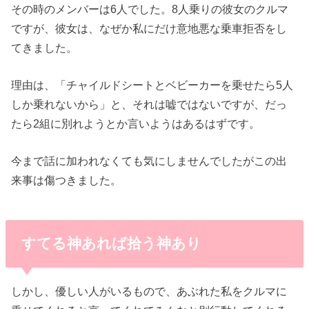
その時のメンバーは6人でした。8人乗りの彼女のクルマ
ですが、彼女は、なぜか私にだけ意地悪な乗車拒否をし
てきました。
理由は、「チャイルドシートとベビーカーを乗せたら5人
しか乗れないから」と、それは嘘ではないですが、だっ
たら2組に別れようとか言いようはあるはずです。
今まで話に加われなくても気にしませんでしたがこの出
来事は傷つきました。
すてる神あれば拾う神あり
しかし、優しい人がいるもので、あぶれた私をクルマに