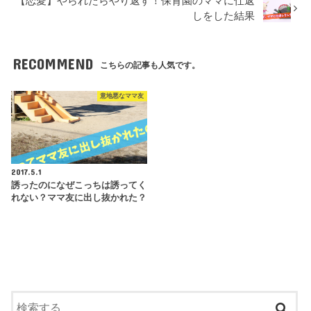
【恋愛】やられたらやり返す！保育園のママに仕返
しをした結果
RECOMMEND
こちらの記事も人気です。
意地悪なママ友
2017.5.1
誘ったのになぜこっちは誘ってく
れない？ママ友に出し抜かれた？