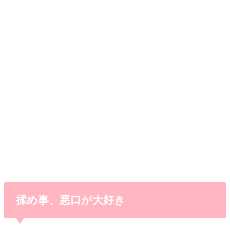
揉め事、悪口が大好き