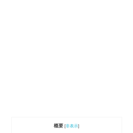
概要
[
非表示
]