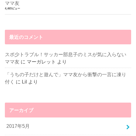
ママ友
4,465ビュー
最近のコメント
スポ少トラブル！サッカー部息子のミスが気に入らない
ママ友
に
マーガレット
より
「うちの子だけと遊んで」ママ友から衝撃の一言に凍り
付く
に
Lil
より
アーカイブ
2017年5月