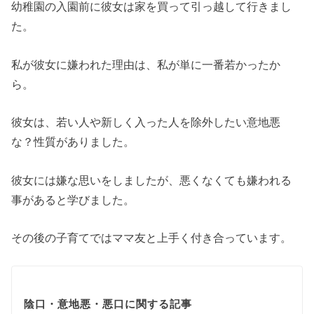
幼稚園の入園前に彼女は家を買って引っ越して行きまし
た。
私が彼女に嫌われた理由は、私が単に一番若かったか
ら。
彼女は、若い人や新しく入った人を除外したい意地悪
な？性質がありました。
彼女には嫌な思いをしましたが、悪くなくても嫌われる
事があると学びました。
その後の子育てではママ友と上手く付き合っています。
陰口・意地悪・悪口に関する記事