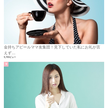
金持ちアピールママ友集団！見下していた私にお礼が言
えず…
5,703ビュー