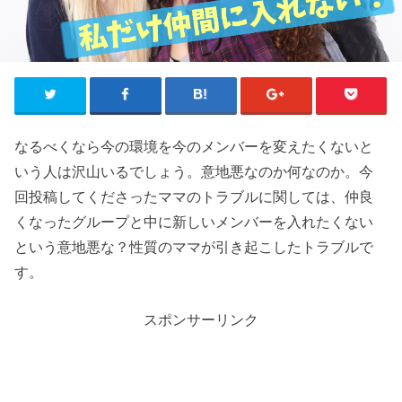
なるべくなら今の環境を今のメンバーを変えたくないと
いう人は沢山いるでしょう。意地悪なのか何なのか。今
回投稿してくださったママのトラブルに関しては、仲良
くなったグループと中に新しいメンバーを入れたくない
という意地悪な？性質のママが引き起こしたトラブルで
す。
スポンサーリンク