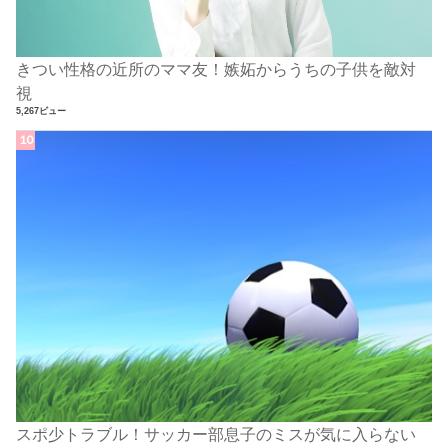
きつい性格の近所のママ友！嫉妬からうちの子供を敵対
視
5,267ビュー
スポ少トラブル！サッカー部息子のミスが気に入らない